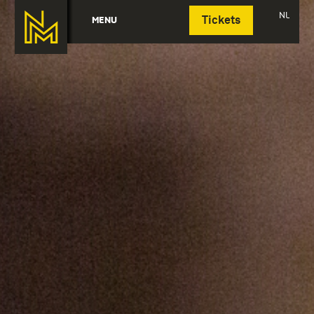
Deutsch
NL
MENU
Tickets