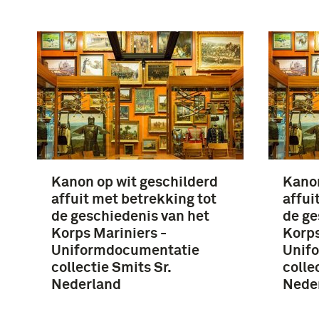
Kanon op wit geschilderd
Kanon
affuit met betrekking tot
affui
de geschiedenis van het
de ge
Korps Mariniers -
Korps
Uniformdocumentatie
Unif
collectie Smits Sr.
colle
Nederland
Nede