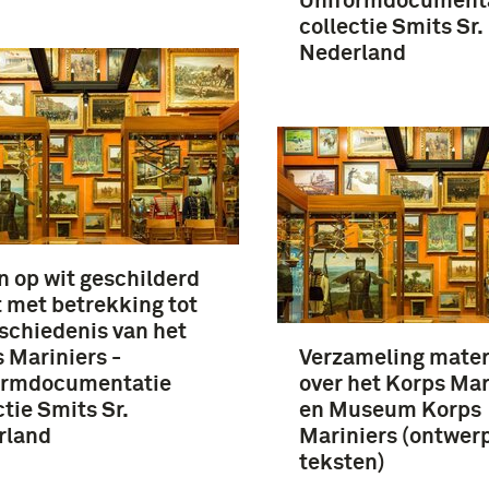
Uniformdocument
collectie Smits Sr.
Nederland
 op wit geschilderd
t met betrekking tot
schiedenis van het
 Mariniers -
Verzameling mater
ormdocumentatie
over het Korps Mar
ctie Smits Sr.
en Museum Korps
rland
Mariniers (ontwer
teksten)