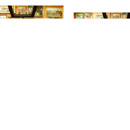
ameling
ormkundige
Korps Mariniers -
tellingen -
Algemene gegeven
ormdocumentie
uniformen, divers
ctie Smits Sr.
voor in de tropen,
rland
vlagofficieren,
Mariniersbrigade