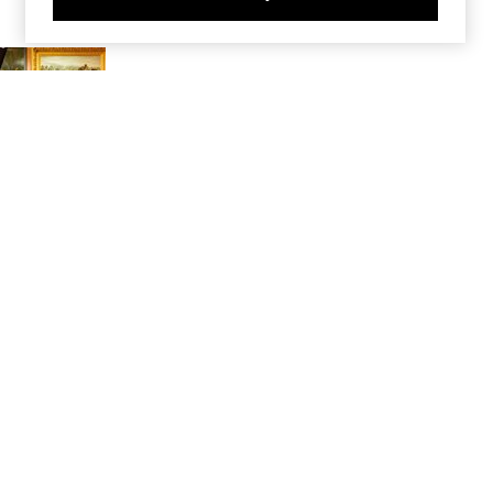
s
e tenues