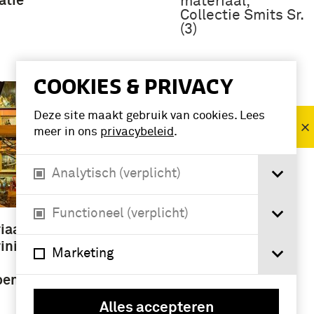
atie
materiaal,
Collectie Smits Sr.
(3)
Namen /
COOKIES & PRIVACY
instellingen
Deze site maakt gebruik van cookies. Lees
Korps Mariniers
meer in ons
privacybeleid
.
(18)
Analytisch (verplicht)
Functioneel (verplicht)
iaal
iniers
Marketing
pen en
Alles accepteren