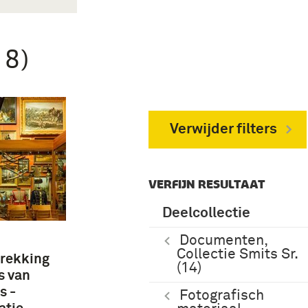
18)
Verwijder filters
VERFIJN RESULTAAT
Deelcollectie
Documenten,
Collectie Smits Sr.
trekking
(14)
s van
s -
Fotografisch