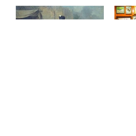
Blad met
Verz
kleurendiapositieven,
unif
uniformen Nederland
voors
Unif
colle
Nede