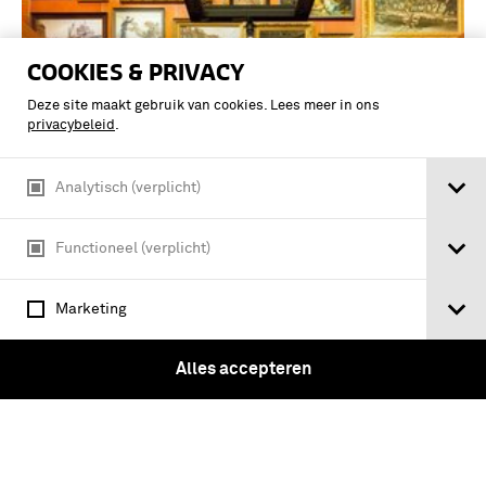
COOKIES & PRIVACY
Deze site maakt gebruik van cookies. Lees meer in ons
privacybeleid
.
Analytisch (verplicht)
Functioneel (verplicht)
Verzameling 2D-materiaal met KL
documenten over proefuniformen
Marketing
1936-1940 in ontwerpen van F.J.H.Th.
Smits
Alles accepteren