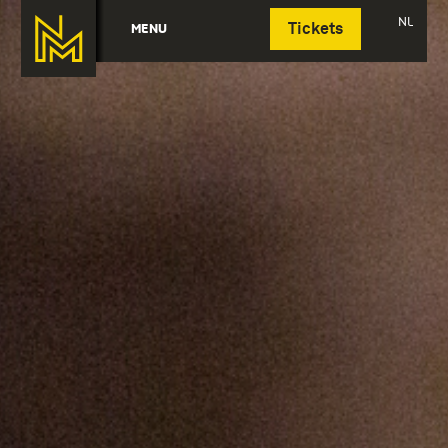
Deutsch
NL
MENU
Tickets