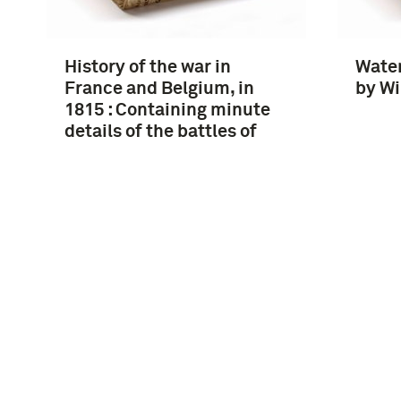
History of the war in
Water
France and Belgium, in
by Wi
1815 : Containing minute
details of the battles of
Quatre-Bras, Ligny, Wavre,
and Waterloo / By …
Instagram
Facebook
Youtube
Linkedin