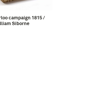
loo campaign 1815 /
lliam Siborne
Vragen?
Nieuwsbrief
Over ons
Werken bij
Pers & Nieuws
Word vriend