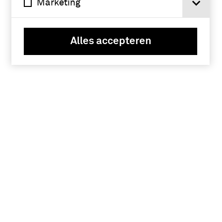
Marketing
Alles accepteren
Tickets
Verlengde Paltzerweg 1
3768 MX Soest