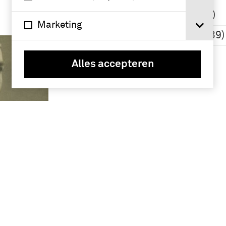
Regiment Jagers
(1913-1940) (139)
Marketing
Schwing, A.A. (139)
Meer
Alles accepteren
a