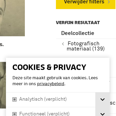
Verwijder filters
VERFIJN RESULTAAT
Deelcollectie
Fotografisch
s.
materiaal (139)
COOKIES & PRIVACY
Namen /
instellingen
Deze site maakt gebruik van cookies. Lees
jager (Wapen der
meer in ons
privacybeleid
.
Infanterie) (139)
48e Compagnie
Analytisch (verplicht)
Pantserafweergesc
hut (1940) (139)
Functioneel (verplicht)