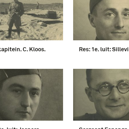
kapitein. C. Kloos.
Res: 1e. luit: Sillevi