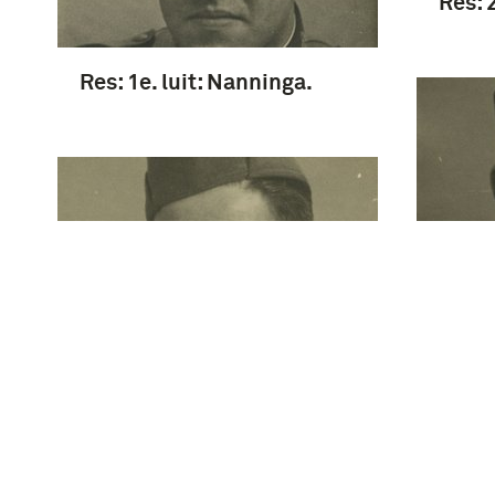
Res: 2
Res: 1e. luit: Nanninga.
Serg
Sergeant V.D. Kramer