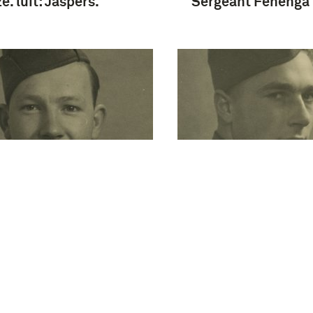
e. luit: Jaspers.
Sergeant Fenenga
eant Meyer
Sergeant Posthum