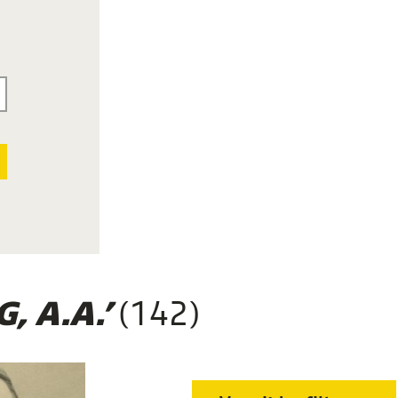
(142)
, A.A.’