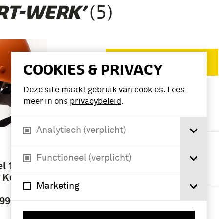
(5)
RT-WERK’
Verwijder filters
COOKIES & PRIVACY
Deze site maakt gebruik van cookies. Lees
meer in ons
privacybeleid
.
VERFIJN RESULTAAT
Deelcollectie
Analytisch (verplicht)
hoofddeksels (5)
Functioneel (verplicht)
l 1945
Geografie
r Korps
Marketing
Nederland (5)
990)