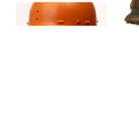
Groe
gevec
Oranje kunststof
binn
veiligheidshelm,
en he
gebaseerd op Model 1945
(Nede
(binnenhelm), voor Korps
Mobiele Colonnes,
Nederland (1978-1990)