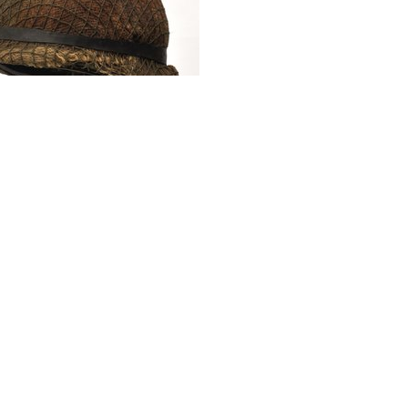
ne metalen
htshelm met fiber
enhelm, helmovertrek
lmnet, Model 1954,
rland, 1968-1990)