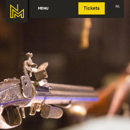
Deutsch
NL
MENU
Tickets