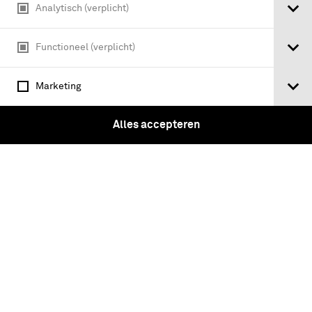
Analytisch (verplicht)
Nieuwsbrief
Werken bij
Functioneel (verplicht)
Word vriend
Marketing
Verlengde Paltzerweg 1
3768 MX Soest
Alles accepteren
Onderdeel van Stichting Koninklijke Defensiemusea,
ontdek ook de andere musea: