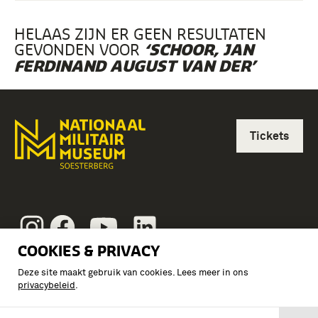
HELAAS ZIJN ER GEEN RESULTATEN
GEVONDEN VOOR
‘SCHOOR, JAN
FERDINAND AUGUST VAN DER’
Tickets
Instagram
Facebook
Youtube
Linkedin
COOKIES & PRIVACY
Vragen?
Deze site maakt gebruik van cookies. Lees meer in ons
Over ons
privacybeleid
.
Pers & Nieuws