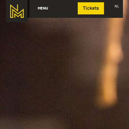
Deutsch
NL
MENU
Tickets