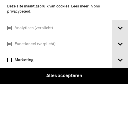
Deze site maakt gebruik van cookies. Lees meer in ons
privacybeleid
.
Questions and answers on sapping
Analytisch (verplicht)
Functioneel (verplicht)
Marketing
Alles accepteren
Supplement no.3 to Army/Air