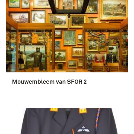
Fotografisch materiaal (26)
uniformen (21)
Gebruiksgrafiek (17)
boek (11)
Mouwembleem van SFOR 2
Meer
Vredesmissie Voormalig Joegoslavië (1995-....)
(10)