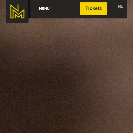
Deutsch
NL
MENU
Tickets