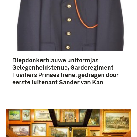
Kan, A.A. van (Sander) (150)
Eerste luitenant (87)
Koninklijke Militaire Academie (67)
Stabilisation force (40)
Diepdonkerblauwe uniformjas
Gelegenheidstenue, Garderegiment
Meer
Fusiliers Prinses Irene, gedragen door
eerste luitenant Sander van Kan
Nederland (20)
Bosnië-Hercegovina (11)