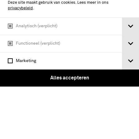
Deze site maakt gebruik van cookies. Lees meer in ons
privacybeleid
.
Analytisch (verplicht)
Avond Tenue gedragen door eerste
Functioneel (verplicht)
luitenant Sander van Kan, bestaande
uit broek, jasje (avondbaadje),
Marketing
overhemd, pet, vest, handschoenen,
1997-2002
Alles accepteren