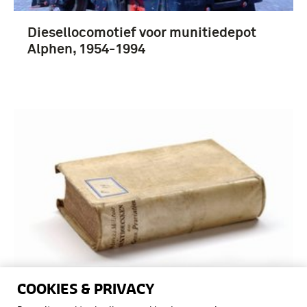
Diesellocomotief voor munitiedepot
Alphen, 1954-1994
COOKIES & PRIVACY
2173C Vol.I and VI; Water-cooled