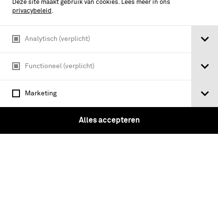
Deze site maakt gebruik van cookies. Lees meer in ons
compression-ignition engines for
privacybeleid
.
ground equipment; Section: 1 General
information, 2: Atlantic engines, 3: Cub
Analytisch (verplicht)
Diesel engines, 4: Lister engines, 5: …
Functioneel (verplicht)
Marketing
Tickets
Alles accepteren
Instagram
Facebook
Youtube
Linkedin
Vragen?
Over ons