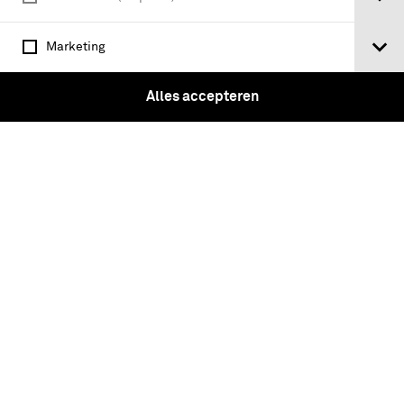
Marketing
Alles accepteren
Paar gelede dijplaten behorende bij een
halfharnas, 1550-1600