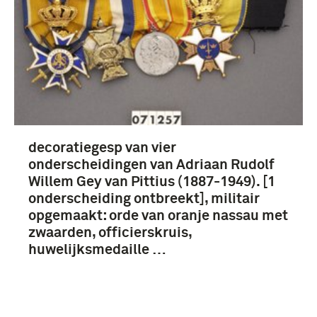
boek (178)
Gebruiksgrafiek (11)
grammofoonplaat (9)
biografie (8)
decoratiegesp van vier
Meer
onderscheidingen van Adriaan Rudolf
Willem Gey van Pittius (1887-1949). [1
onderscheiding ontbreekt], militair
opgemaakt: orde van oranje nassau met
zwaarden, officierskruis,
1701-1750 (26)
huwelijksmedaille …
1901-1950 (25)
chronologie (18)
1951-2000 (14)