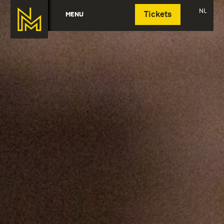
Deutsch
NL
MENU
Tickets