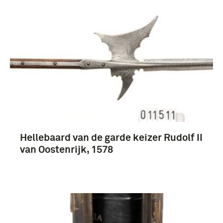
Meer
Gey van Pittius, Adriaan Rudolf Willem (1838-
1896) (6)
Pool, Rudolf (4)
28e Regiment Infanterie 1e Bataljon 2e Sectie
(mitrailleurcompagnie) (3)
Hellebaard van de garde keizer Rudolf II
van Oostenrijk, 1578
Ablaing van Giessenburg, Daniel Francois Rudolf
de (3)
Meer