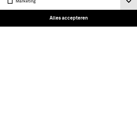
Marketing
Alles accepteren
Cavaleristen, een infanterist en een
stuks geschut