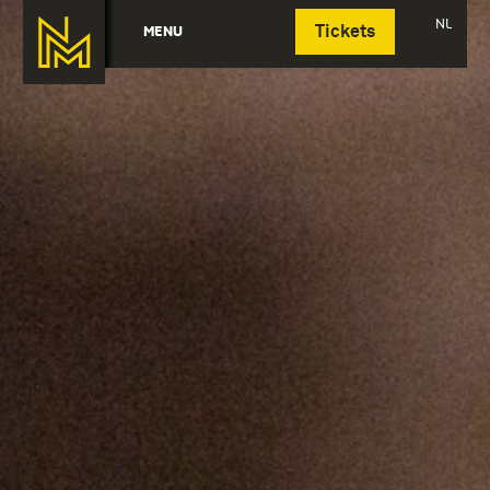
Deutsch
NL
MENU
Tickets