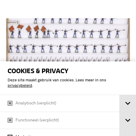
COOKIES & PRIVACY
Deze site maakt gebruik van cookies. Lees meer in ons
privacybeleid
.
Analytisch (verplicht)
Vaandeldragers met oranje vaandels,
infanteristen met bajonetgeweren in
verschillende posities, ruiters en
Functioneel (verplicht)
schietende infanteristen