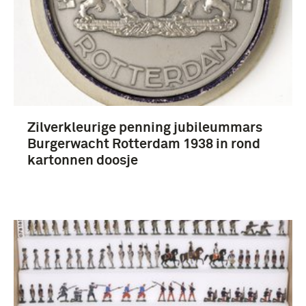
boek (674)
Fotografisch materiaal (185)
lijst (49)
brochure (49)
Zilverkleurige penning jubileummars
Meer
Burgerwacht Rotterdam 1938 in rond
kartonnen doosje
1901-1950 (114)
Tweede Wereldoorlog (1939-1945) (87)
Politionele Acties (1947-1949) (52)
1951-2000 (49)