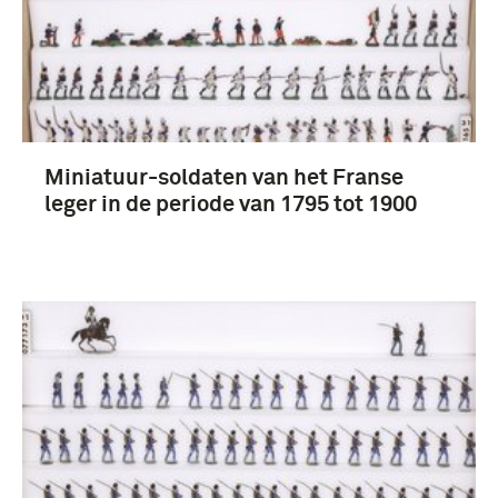
Meer
Rode Kruis (50)
Miniatuur-soldaten van het Franse
NSB (45)
leger in de periode van 1795 tot 1900
Weerafdeeling (W.A.) Rotterdam (43)
Avegoor opleidingschool Nederlandse SS (41)
Meer
Nederland (317)
Rotterdam (128)