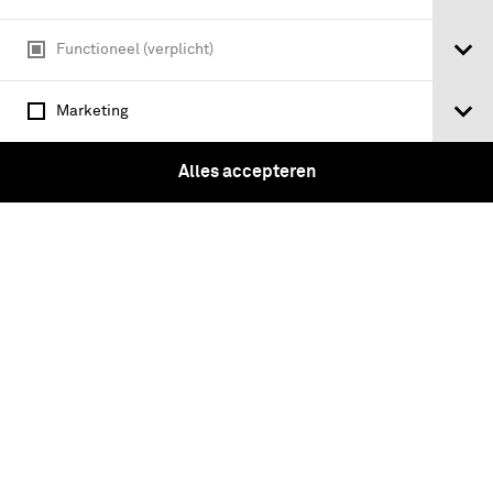
Werken bij
Functioneel (verplicht)
Word vriend
Marketing
Verlengde Paltzerweg 1
3768 MX Soest
Alles accepteren
Onderdeel van Stichting Koninklijke Defensiemusea,
ontdek ook de andere musea:
Algemene voorwaarden
Privacy & cookies