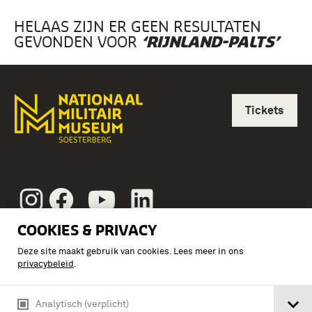
HELAAS ZIJN ER GEEN RESULTATEN
GEVONDEN VOOR
‘RIJNLAND-PALTS’
Tickets
Instagram
Facebook
Youtube
Linkedin
Vragen?
COOKIES & PRIVACY
Over ons
Deze site maakt gebruik van cookies. Lees meer in ons
privacybeleid
.
Pers & Nieuws
Nieuwsbrief
Analytisch (verplicht)