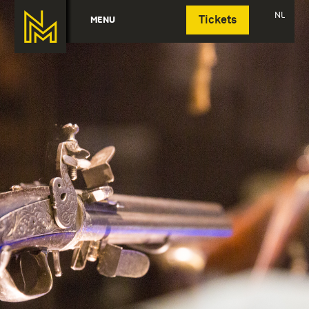
Deutsch
NL
MENU
Tickets