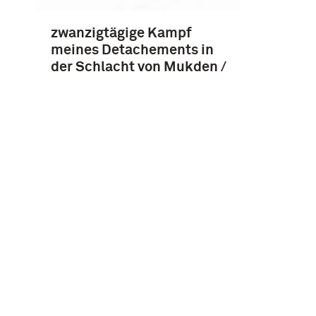
zwanzigtägige Kampf
meines Detachements in
der Schlacht von Mukden /
P. von Rennenkampf
Instagram
Facebook
Youtube
Linkedin