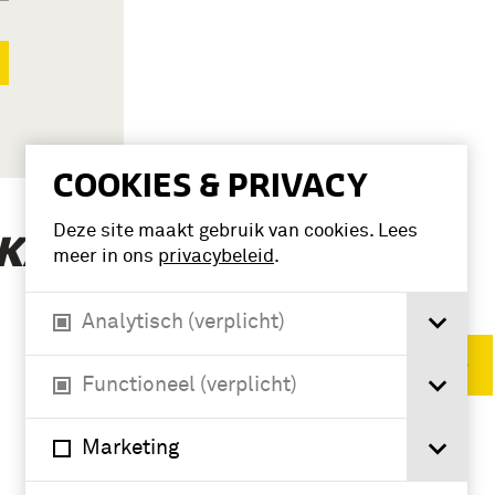
COOKIES & PRIVACY
Deze site maakt gebruik van cookies. Lees
(1)
AMPF, P. VON’
meer in ons
privacybeleid
.
Analytisch (verplicht)
Verwijder filters
Functioneel (verplicht)
Marketing