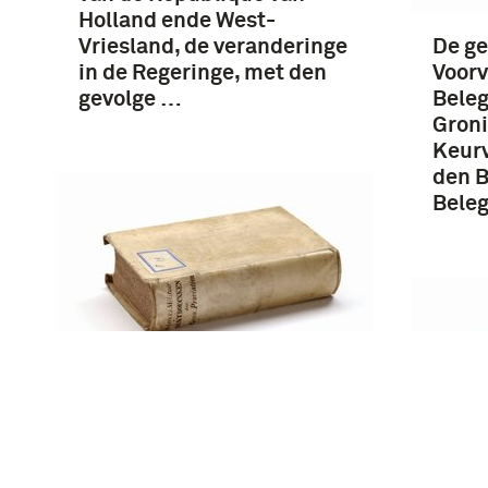
Holland ende West-
Vriesland, de veranderinge
De g
in de Regeringe, met den
Voorv
gevolge …
Beleg
Groni
Keurv
den B
Beleg
Journaal Ofte Daaglijkse
Aenteykeninge van't gene
ontrent de Belegering van
stadt Groningen Soo