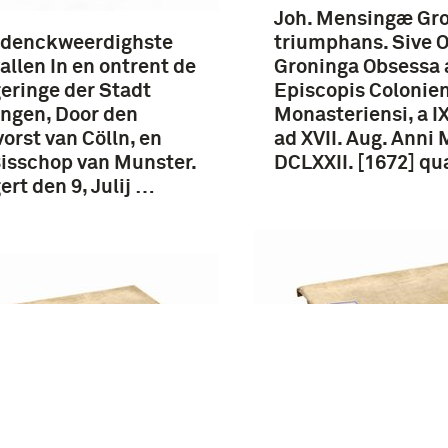
Joh. Mensingæ Gr
edenckweerdighste
triumphans. Sive O
allen In en ontrent de
Groninga Obsessa 
eringe der Stadt
Episcopis Colonien
ngen, Door den
Monasteriensi, a IX.
orst van Cölln, en
ad XVII. Aug. Anni 
isschop van Munster.
DCLXXII. [1672] q
ert den 9, Julij …
Journael, Of dagel