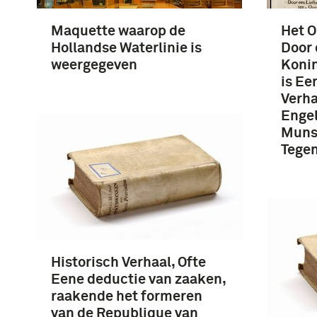
Maquette waarop de
Het O
Hollandse Waterlinie is
Door
weergegeven
Konin
is Ee
Verha
Engel
Munst
Tege
Historisch Verhaal, Ofte
Eene deductie van zaaken,
raakende het formeren
van de Republique van