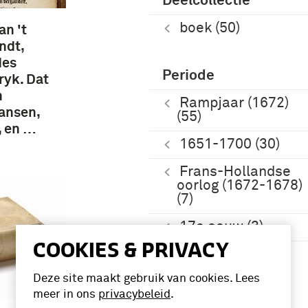
Deelcollectie
boek (50)
an 't
ndt,
des
Periode
ryk. Dat
h
Rampjaar (1672)
ansen,
(55)
, en …
1651-1700 (30)
Frans-Hollandse
oorlog (1672-1678)
(7)
17e eeuw (3)
COOKIES & PRIVACY
Meer
Deze site maakt gebruik van cookies. Lees
meer in ons
privacybeleid
.
Namen /