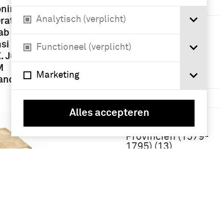
instellingen
oninga
Analytisch (verplicht)
ratio De
Bourbon, Louis II
ab
de, prince de
si &
Condé (3)
Functioneel (verplicht)
 Julii,
M
Marketing
Geografie
uando …
Nederland (24)
Alles accepteren
Republiek der
Verenigde
Provinciën (1579-
1795) (13)
Frankrijk (5)
Groningen (stad)
(3)
Meer
ijcksch