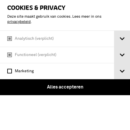
COOKIES & PRIVACY
Deze site maakt gebruik van cookies. Lees meer in ons
privacybeleid
.
Analytisch (verplicht)
Functioneel (verplicht)
Groepsfoto tijdens beëdiging van R.I.M.
Marketing
Meltzer bij het Regiment Veld-Artillerie
te Utrecht 16 december 1911
Alles accepteren