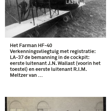
Fotografisch materiaal (7)
veld-artillerie (6)
Het Farman HF-40
veldartillerie (6)
Verkenningsvliegtuig met registratie:
Fotodienst Luchtvaart Afdeling (6)
LA-37 de bemanning in de cockpit:
eerste luitenant J.N. Wallast (voorin het
Meltzer, Reinhold Ignatz Maria (6)
toestel) en eerste luitenant R.I.M.
Meltzer van …