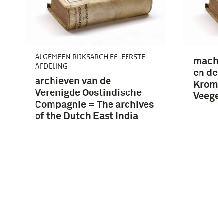
ALGEMEEN RIJKSARCHIEF. EERSTE
macht
AFDELING
en de 
archieven van de
Kromh
Verenigde Oostindische
Veege
Compagnie = The archives
of the Dutch East India
Company : (1602-1795) /
M.A.P. Meilink-Roelofsz
(inventaris) ; R. Raben en
…