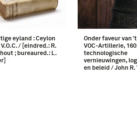
ige eyland : Ceylon
Onder faveur van ’t
V.O.C. / [eindred.: R.
VOC-Artillerie, 16
out ; bureaured.: L.
technologische
r]
vernieuwingen, log
en beleid / John R