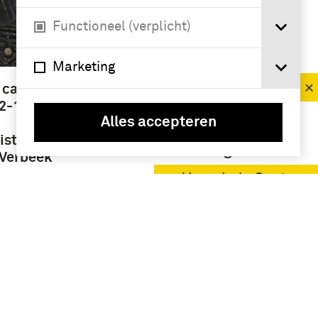
Functioneel (verplicht)
VERFIJN RESULTAAT
Deelcollectie
Marketing
boek (3)
 canon” :
02-1796:
Alles accepteren
Namen /
istiek
instellingen
. Verbeek
Verenigde Oost-
Indische
Compagnie
(VOC) (3)