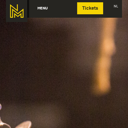
Deutsch
NL
MENU
Tickets