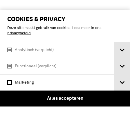
COOKIES & PRIVACY
Deze site maakt gebruik van cookies. Lees meer in ons
privacybeleid
.
Analytisch (verplicht)
Functioneel (verplicht)
Marketing
Brief Van Mr. Leslei een voornaam Tory
Alles accepteren
Aan den Ridder Thomas Burnet Tot
antwoord op desselfs Brief aan den
Grave van Halifax. Beneffens de
Verdeediging …