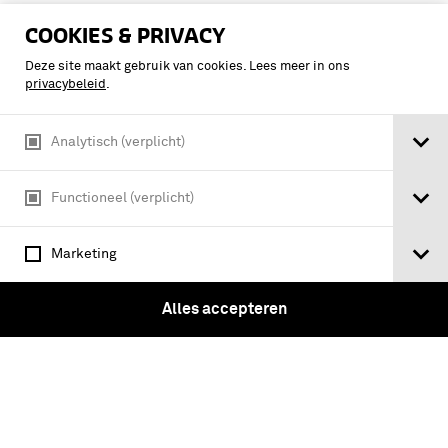
COOKIES & PRIVACY
Deze site maakt gebruik van cookies. Lees meer in ons
privacybeleid
.
Tickets
Analytisch (verplicht)
Functioneel (verplicht)
Instagram
Facebook
Youtube
Linkedin
Marketing
Vragen?
Alles accepteren
Over ons
Pers & Nieuws
Nieuwsbrief