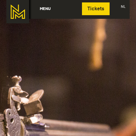
Deutsch
NL
MENU
Tickets