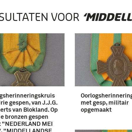
SULTATEN VOOR
‘MIDDEL
gsherinneringskruis
Oorlogsherinnerin
rie gespen, van J.J.G.
met gesp, militair
erts van Blokland. Op
opgemaakt
ie bronzen gespen
t: "NEDERLAND MEI
", "MIDDELLANDSE