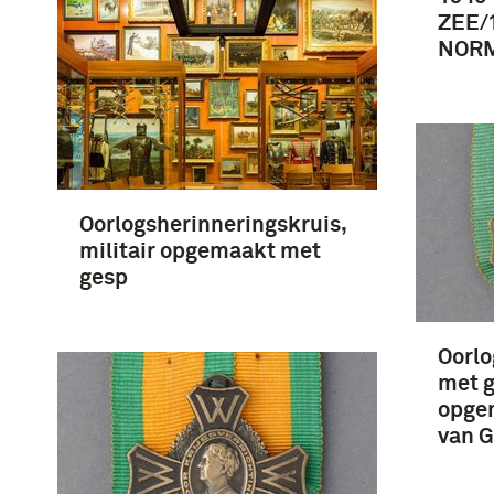
ZEE/
NORM
Oorlogsherinneringskruis,
militair opgemaakt met
gesp
Oorlo
met g
opgem
van G