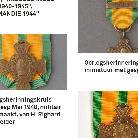
1940-1945",
ANDIE 1944"
Oorlogsherinnerin
miniatuur met ges
gsherinningskruis
esp Mei 1940, militair
aakt, van H. Righard
elder