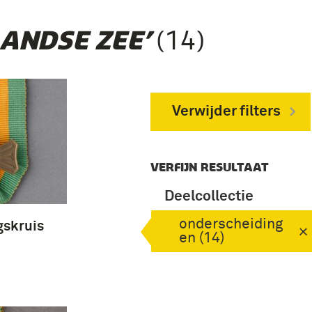
(14)
LANDSE ZEE’
Verwijder filters
VERFIJN RESULTAAT
Deelcollectie
onderscheiding
gskruis
en (14)