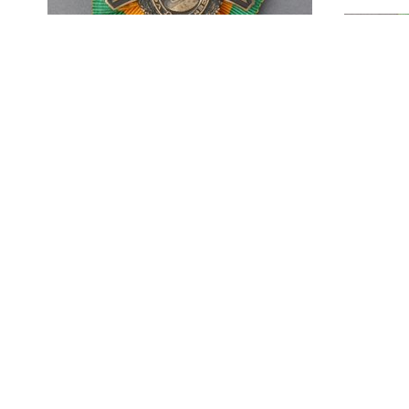
Oorlogsherinningskruis
met gesp, militair
opgemaakt, van F. Merki
Oorlo
milit
gesp
Oorlogsherinneringskruis,
militair opgemaakt met