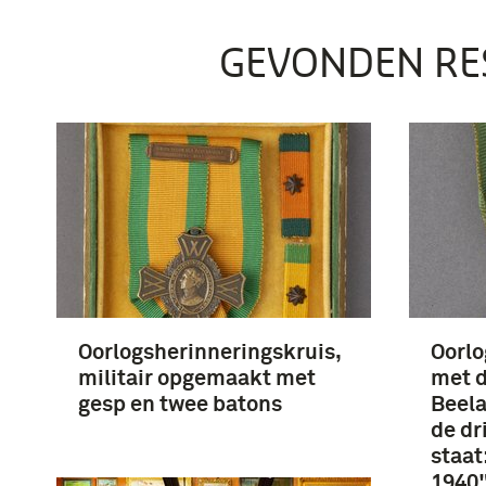
GEVONDEN RE
Oorlogsherinneringskruis,
Oorlo
militair opgemaakt met
met d
gesp en twee batons
Beela
de dr
staa
1940