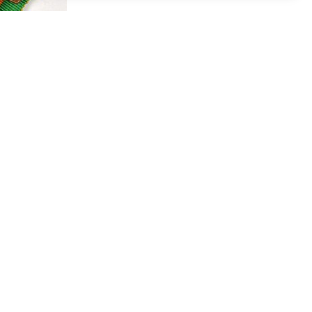
gskruis,
t met
gskruis,
t met
ijn