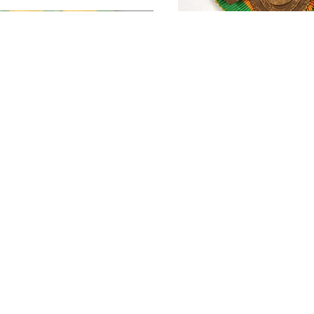
Oorlogsherinnerin
militair opgemaak
gesp
gsherinneringskruis,
air opgemaakt met
Oorlogsherinnerin
militair opgemaak
gesp, van J. de Bru