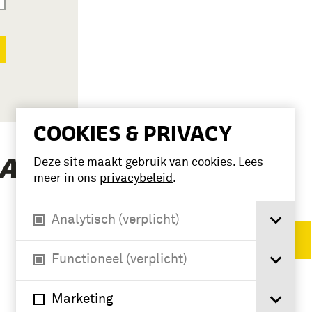
COOKIES & PRIVACY
(1)
A, MARJOLEIN’
Deze site maakt gebruik van cookies. Lees
meer in ons
privacybeleid
.
Analytisch (verplicht)
Verwijder filters
Functioneel (verplicht)
Marketing