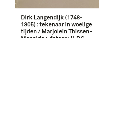
Dirk Langendijk (1748-
1805) : tekenaar in woelige
tijden / Marjolein Thissen-
Menalda ; [fotogr.: H.P.C.
Bach]
Instagram
Facebook
Youtube
Linkedin