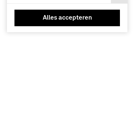
Alles accepteren
Tickets
Verlengde Paltzerweg 1
3768 MX Soest