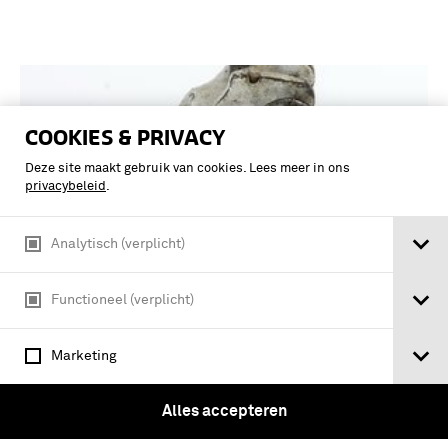
COOKIES & PRIVACY
Deze site maakt gebruik van cookies. Lees meer in ons
privacybeleid
.
Analytisch (verplicht)
Functioneel (verplicht)
Exercitiehandgranaat, Engels model
Marketing
Mill's Nº 36, met exercitieslagpijpje
Alles accepteren