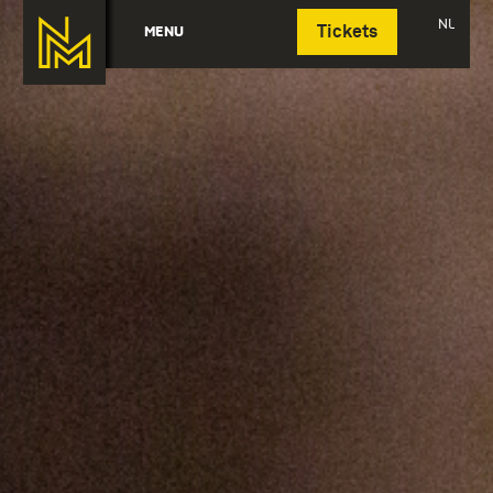
Deutsch
NL
MENU
Tickets