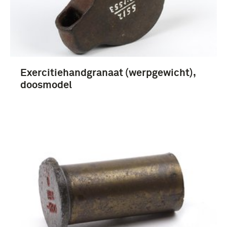
artikel (4)
boek, literatuur (4)
Exercitiehandgranaat (werpgewicht),
doosmodel
1851-1900 (10)
1901-1950 (8)
Tweede Wereldoorlog (1939-1945) (4)
infanterie (8)
Koninklijk Nederlands-Indisch Leger (1830-1950)
(3)