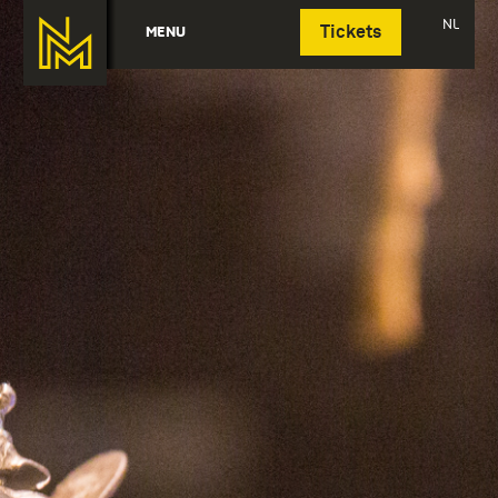
Deutsch
NL
MENU
Tickets