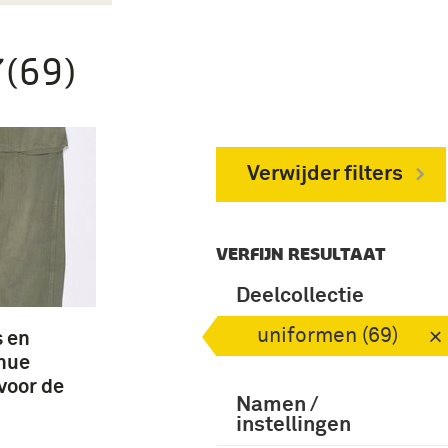
(69)
Verwijder filters
VERFIJN RESULTAAT
Deelcollectie
uniformen (69)
s en
nue
voor de
Namen /
instellingen