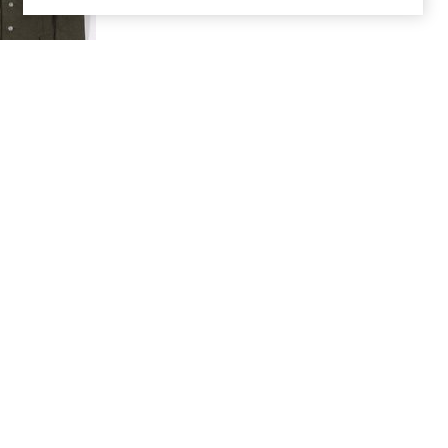
 een
 roze
uletten
zer) en