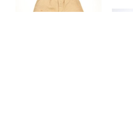
Khaki korte broek van de
Koninklijke Marine voor de
Nederlandse Landmacht
in Nederlands-Indië
Groen
de li
schoo
knoop