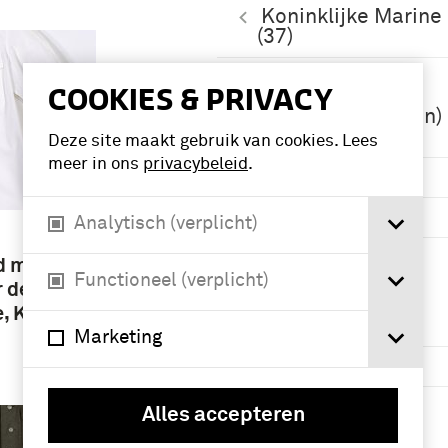
Koninklijke Marine
(37)
Koninklijke
COOKIES & PRIVACY
Landmacht
(1813/1814-heden)
(12)
Deze site maakt gebruik van cookies. Lees
meer in ons
privacybeleid
.
Officier (10)
mariniers (5)
Analytisch (verplicht)
Meer
d met
Functioneel (verplicht)
 de
e, Korps
Geografie
Marketing
Nederland (22)
Nieuw Guinea (3)
Alles accepteren