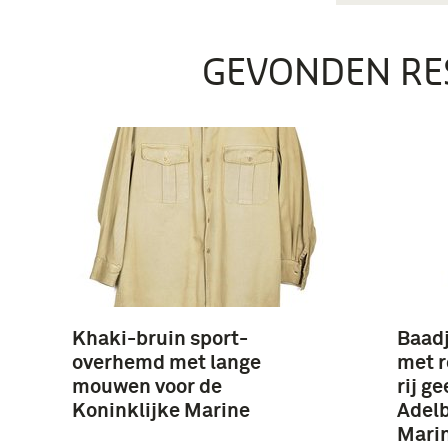
GEVONDEN RE
Khaki-bruin sport-
Baadj
overhemd met lange
met r
mouwen voor de
rij g
Koninklijke Marine
Adelb
Marin