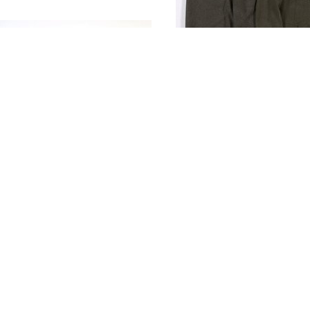
Veldgrijze jas voor
Duitse Marine-
landeenheden met
bruine broek met op
kraagspiegels, epa
nker pijp een grote
met roze bies (pan
tzak met klep en
adelaar
, Koninkijke Marine