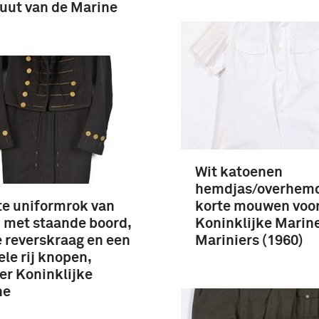
tuut van de Marine
Wit katoenen
hemdjas/overhem
e uniformrok van
korte mouwen voor
 met staande boord,
Koninklijke Marin
 reverskraag en een
Mariniers (1960)
le rij knopen,
ier Koninklijke
ne