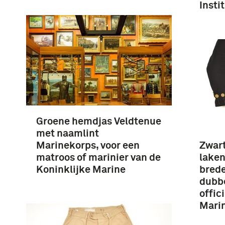
Insti
Groene hemdjas Veldtenue
met naamlint
Marinekorps, voor een
Zwart
matroos of marinier van de
laken
Koninklijke Marine
brede
dubbe
offic
Mari