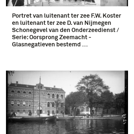
Koude Oorlog (1945-1990) (6)
Portret van luitenant ter zee F.W. Koster
en luitenant ter zee D. van Nijmegen
Schonegevel van den Onderzeedienst /
Marine Luchtvaartdienst (1917 - ….) (84)
Serie: Oorsprong Zeemacht -
Glasnegatieven bestemd …
Marine (74)
Koninklijke Marine (1905-....) (69)
7 squadron (MLD) (42)
Meer