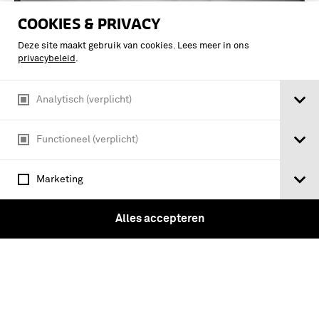
COOKIES & PRIVACY
Deze site maakt gebruik van cookies. Lees meer in ons
privacybeleid
.
Analytisch (verplicht)
Functioneel (verplicht)
Marketing
Zwemles / Serie: Algemeene Dienst:
Personeel - Glasnegatieven bestemd
Alles accepteren
voor J. Kooiman, De Nederlandsche
Strijdmacht en hare Mobilisatie in 1914