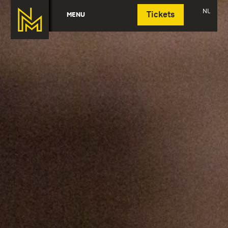
Deutsch
NL
MENU
Tickets