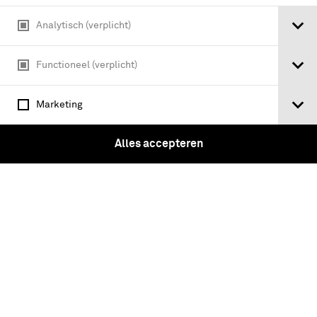
Analytisch (verplicht)
Bronzen medaille voor 12 jaar
Functioneel (verplicht)
langdurige, eerlijke en trouwe dienst
Koninklijke Landmacht
Marketing
Alles accepteren