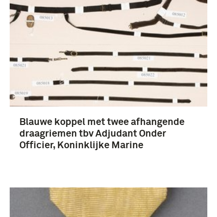
onderscheidingen (61)
hoofddeksels (5)
Blauwe koppel met twee afhangende
Onderofficier (71)
draagriemen tbv Adjudant Onder
Marine (?) (19)
Officier, Koninklijke Marine
Militaire kustwacht (6)
Koninklijke Marine (1905-....) (5)
Meer