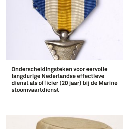
uniformen (10)
hoofddeksels (5)
Onderscheidingsteken voor eervolle
Officier (81)
langdurige Nederlandse effectieve
Marine (?) (63)
dienst als officier (20 jaar) bij de Marine
stoomvaartdienst
leger (11)
schutterij (11)
Meer