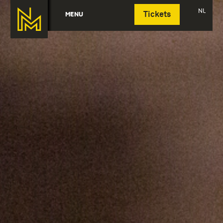
Deutsch
NL
MENU
Tickets