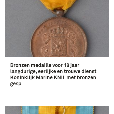
1901-1950 (151)
1951-2000 (112)
Meer
Koninklijke Marine (1905-....) (493)
Bronzen medaille voor 18 jaar
Koninklijke Marine (458)
langdurige, eerlijke en trouwe dienst
Koninklijk Marine KNIL met bronzen
Marine (352)
gesp
Marine Luchtvaartdienst (1917 - ….) (273)
Meer