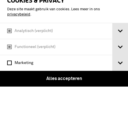
COOKIES & PRIVACY
Deze site maakt gebruik van cookies. Lees meer in ons
privacybeleid
.
Analytisch (verplicht)
Functioneel (verplicht)
Bronzen medaille voor 12 jaar
langdurige, eerlijke en trouwe dienst
Marketing
Koninklijke Landmacht
Alles accepteren