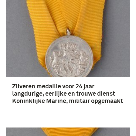
boek (1339)
Fotografisch materiaal (367)
onderscheidingen (175)
grammofoonplaat (166)
Zilveren medaille voor 24 jaar
Meer
langdurige, eerlijke en trouwe dienst
Koninklijke Marine, militair opgemaakt
Tweede Wereldoorlog (1939-1945) (170)
18e eeuw (163)