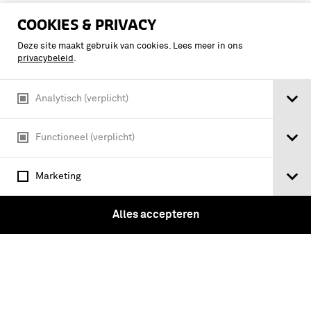
COOKIES & PRIVACY
Deze site maakt gebruik van cookies. Lees meer in ons
privacybeleid
.
Tickets
Analytisch (verplicht)
Functioneel (verplicht)
Instagram
Facebook
Youtube
Linkedin
Marketing
Vragen?
Alles accepteren
Over ons
Pers & Nieuws
Nieuwsbrief