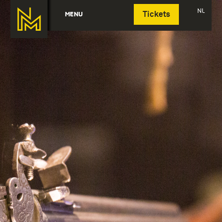
Deutsch
NL
MENU
Tickets