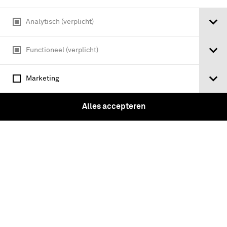
Analytisch (verplicht)
Functioneel (verplicht)
Marketing
Artillerie à Pied. 1674 Louis XIV, 1750
Alles accepteren
Louis XV, 1786-94 Louis XVI et
Répub[lique], 1810 Empire Garde
Impériale, 1830 Restauration Garde
Royale, 1840 Costume Actuel …