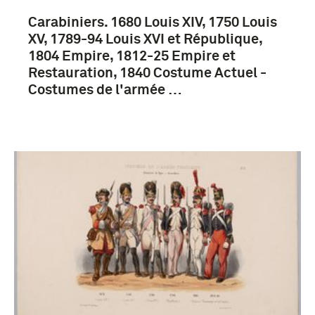
Carabiniers. 1680 Louis XIV, 1750 Louis
Lodewijk XVI (koning van Frankrijk) (26)
XV, 1789-94 Louis XVI et République,
landstrijdkrachten (Frankrijk) (25)
1804 Empire, 1812-25 Empire et
Restauration, 1840 Costume Actuel -
Lodewijk XIV (koning van Frankrijk) (14)
Costumes de l'armée …
Meer