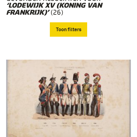
‘LODEWIJK XV (KONING VAN
(26)
FRANKRIJK)’
Toon filters
Verwijder filters
Geallieerde Collecties (26)
Lodewijk XV (koning van Frankrijk) (26)