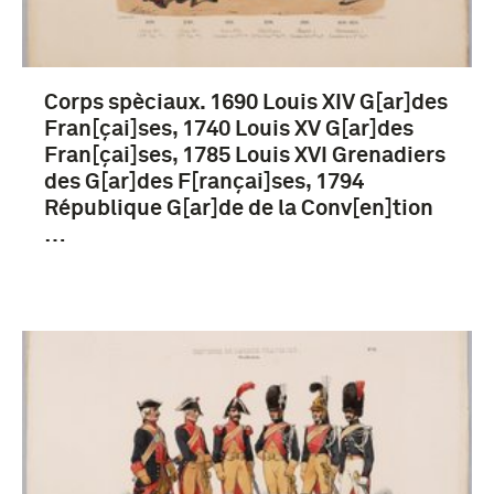
Corps spèciaux. 1690 Louis XIV G[ar]des
Fran[çai]ses, 1740 Louis XV G[ar]des
Fran[çai]ses, 1785 Louis XVI Grenadiers
des G[ar]des F[rançai]ses, 1794
République G[ar]de de la Conv[en]tion
…