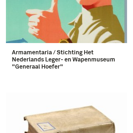
boek (14)
boek, rapport (10)
artikel (9)
Fotografisch materiaal (3)
Armamentaria / Stichting Het
Meer
Nederlands Leger- en Wapenmuseum
"Generaal Hoefer"
chronologie (4)
Legermuseum (1913-2014) (61)