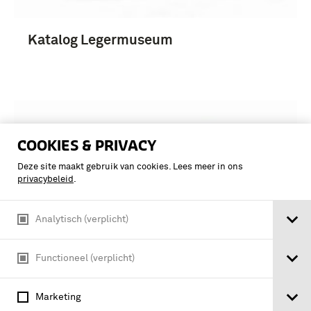
Katalog Legermuseum
COOKIES & PRIVACY
Deze site maakt gebruik van cookies. Lees meer in ons
privacybeleid
.
Analytisch (verplicht)
Functioneel (verplicht)
Kennis tot wederzijds genoegen / door
Marketing