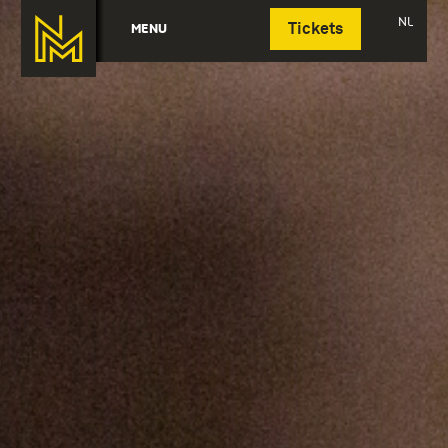
Deutsch
NL
MENU
Tickets