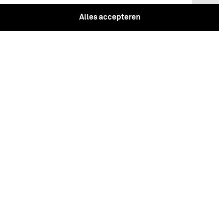
Hans van Lith
Alles accepteren
Vriendendag, feest der herkenning /
door Hans van Lith (tekst en foto's)