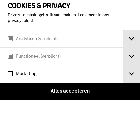
COOKIES & PRIVACY
Deze site maakt gebruik van cookies. Lees meer in ons
privacybeleid
.
Analytisch (verplicht)
Bronzen penning ter herinnering aan
Functioneel (verplicht)
het Nederlandse Legermuseum, 1926
Marketing
Alles accepteren