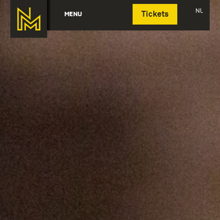
Deutsch
NL
MENU
Tickets