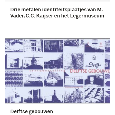
Braat, Cees (6)
Drie metalen identiteitsplaatjes van M.
Vader, C.C. Kaijser en het Legermuseum
Meer
Nederland (9)
Delft (8)
Leiden (8)
Delftse gebouwen