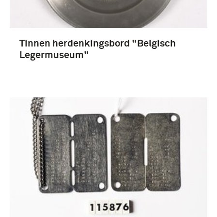
boek (11)
Documenten (7)
Tinnen herdenkingsbord "Belgisch
Meer
Legermuseum"
1951-2000 (12)
chronologie (4)
Legermuseum (778)
Landstrijdkrachten (Nederland) (225)
Staatse Leger (1579-1795) (8)