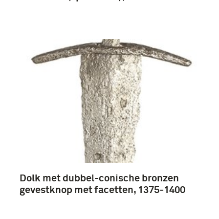
Meer
chronologie (90)
1951-2000 (88)
1901-1950 (41)
1851-1900 (34)
Meer
Dolk met dubbel-conische bronzen
Legermuseum (778)
gevestknop met facetten, 1375-1400
Landstrijdkrachten (Nederland) (231)