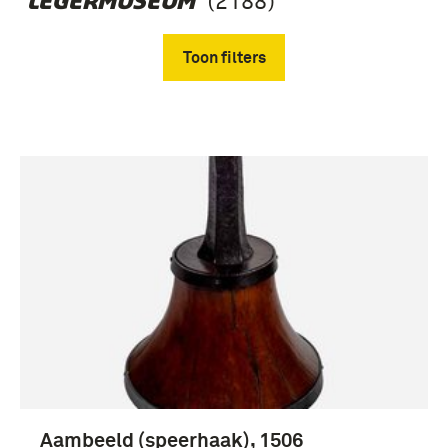
(2188)
‘LEGERMUSEUM’
Toon filters
Verwijder filters
Fotografisch materiaal (970)
boek (298)
Gebruiksgrafiek (200)
museumgids (83)
Aambeeld (speerhaak), 1506