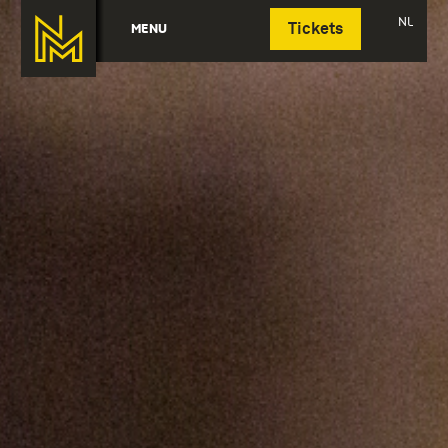
Deutsch
NL
MENU
Tickets