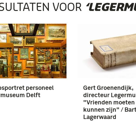
SULTATEN VOOR
‘LEGERM
sportret personeel
Gert Groenendijk,
rmuseum Delft
directeur Legerm
"Vrienden moeten 
kunnen zijn" / Bar
Lagerwaard