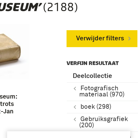
(2188)
USEUM’
Verwijder filters
VERFIJN RESULTAAT
Deelcollectie
Fotografisch
materiaal (970)
useum:
trots
boek (298)
t-Jan
Gebruiksgrafiek
(200)
museumgids (83)