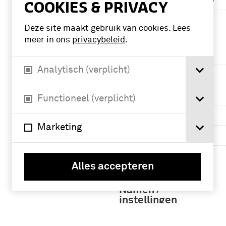
COOKIES & PRIVACY
Meer
Deze site maakt gebruik van cookies. Lees
meer in ons
privacybeleid
.
Periode
Analytisch (verplicht)
chronologie (90)
1951-2000 (88)
Functioneel (verplicht)
1901-1950 (41)
Marketing
1851-1900 (34)
Meer
Alles accepteren
Namen /
instellingen
Legermuseum