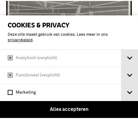
COOKIES & PRIVACY
Deze site maakt gebruik van cookies. Lees meer in ons
privacybeleid
.
Analytisch (verplicht)
Functioneel (verplicht)
Groep van Nederlandse en Belgische
Marketing
vliegers tijdens een bezoek van een
Belgisch eskader met de AVRO Lynx van
Alles accepteren
de vliegschool in Wevelghem. Zesde van
rechts …