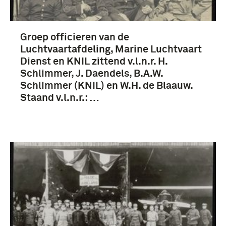
Koninklijke Landmacht (22)
Groep officieren van de
Luchtvaartafdeling (LVA) (1913-1939) (22)
Luchtvaartafdeling, Marine Luchtvaart
Versteegh, William Carel Johan (22)
Dienst en KNIL zittend v.l.n.r. H.
Schlimmer, J. Daendels, B.A.W.
Vijf Vingers aan één hand (demonstratieteam) (4)
Schlimmer (KNIL) en W.H. de Blaauw.
Staand v.l.n.r.: …
Meer