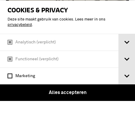
COOKIES & PRIVACY
Deze site maakt gebruik van cookies. Lees meer in ons
privacybeleid
.
Analytisch (verplicht)
Functioneel (verplicht)
Een Fokker S.II (S.2) lesvliegtuig op
Marketing
vliegveld Soesterberg 1922-1937 -
Foto's Fokker vliegtuigen met
Alles accepteren
betrekking tot vliegveld Soesterberg
tot 1940