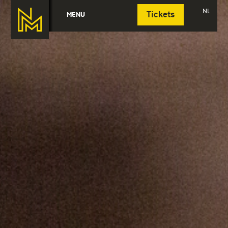
Deutsch
NL
MENU
Tickets