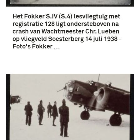
Koninklijke Landmacht (975)
Het Fokker S.IV (S.4) lesvliegtuig met
Luchtvaartafdeling (LVA) (1913-1939) (975)
registratie 128 ligt ondersteboven na
Versteegh, William Carel Johan (22)
crash van Wachtmeester Chr. Lueben
op vliegveld Soesterberg 14 juli 1938 -
Weerden Poelman, Hendrik van (13)
Foto's Fokker …
Meer