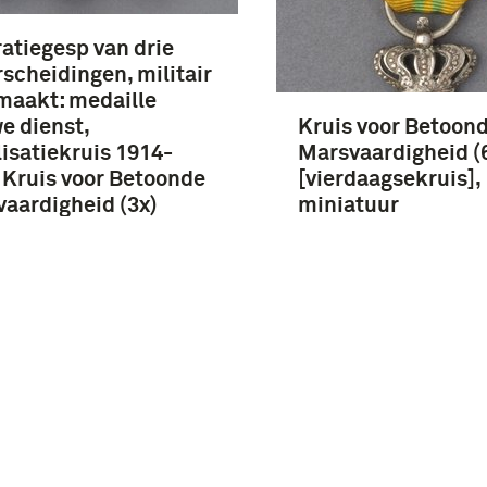
atiegesp van drie
scheidingen, militair
maakt: medaille
e dienst,
Kruis voor Betoon
isatiekruis 1914-
Marsvaardigheid (
 Kruis voor Betoonde
[vierdaagsekruis],
aardigheid (3x)
miniatuur
daagsekruis]