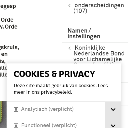
onderscheidingen
iegesp
(107)
 Orde
, Orde
Namen /
instellingen
skruis,
Koninklijke
Nederlandse Bond
 en
voor Lichamelijke
is,
Opvoeding (44)
le knil,
COOKIES & PRIVACY
lle
Officier (34)
Deze site maakt gebruik van cookies. Lees
KNIL (17)
meer in ons
privacybeleid
.
ridder (12)
Analytisch (verplicht)
Meer
Functioneel (verplicht)