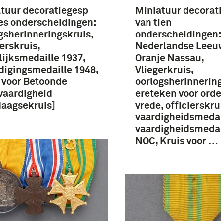
tuur decoratiegesp
Miniatuur decorat
es onderscheidingen:
van tien
gsherinneringskruis,
onderscheidingen:
ierskruis,
Nederlandse Leeuw
ijksmedaille 1937,
Oranje Nassau,
digingsmedaille 1948,
Vliegerkruis,
 voor Betoonde
oorlogsherinnering
vaardigheid
ereteken voor orde
daagsekruis]
vrede, officierskru
vaardigheidsmedail
vaardigheidsmedai
NOC, Kruis voor …