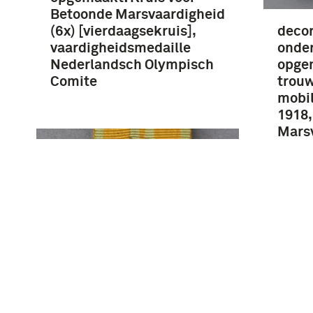
Betoonde Marsvaardigheid
(6x) [vierdaagsekruis],
decor
vaardigheidsmedaille
onder
Nederlandsch Olympisch
opge
Comite
trouw
mobil
1918,
Marsv
[vier
Kruis voor Betoonde
Marsvaardigheid (5x)
[vierdaagsekruis],