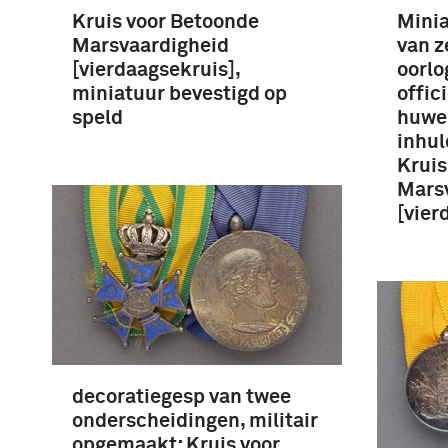
Kruis voor Betoonde
Minia
Marsvaardigheid
van z
[vierdaagsekruis],
oorlo
miniatuur bevestigd op
offic
speld
huwel
inhul
Kruis
Mars
[vier
decoratiegesp van twee
onderscheidingen, militair
opgemaakt: Kruis voor