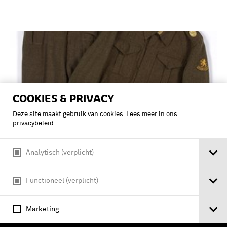
COOKIES & PRIVACY
Deze site maakt gebruik van cookies. Lees meer in ons
privacybeleid
.
Analytisch (verplicht)
Battledress jak van grove khaki,
Functioneel (verplicht)
gemêleerd wol voor (vermoedelijk) een
officier van het korps geneeskundige
Marketing
troepen (ca. 1950)