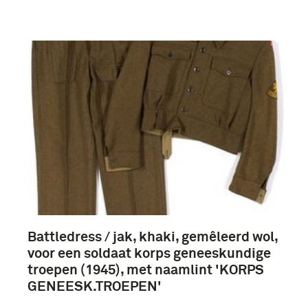
majoor (8)
Geneeskundige Dienst (6)
Meer
Nederland (18)
Battledress / jak, khaki, gemêleerd wol,
voor een soldaat korps geneeskundige
troepen (1945), met naamlint 'KORPS
GENEESK.TROEPEN'