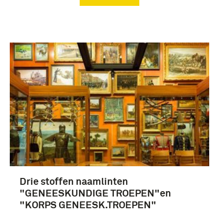
Verwijder filters
uniformen (21)
Geallieerde Collecties (3)
Drie stoffen naamlinten
Korps geneeskundige troepen (23)
"GENEESKUNDIGE TROEPEN"en
Officier van Gezondheid (18)
"KORPS GENEESK.TROEPEN"