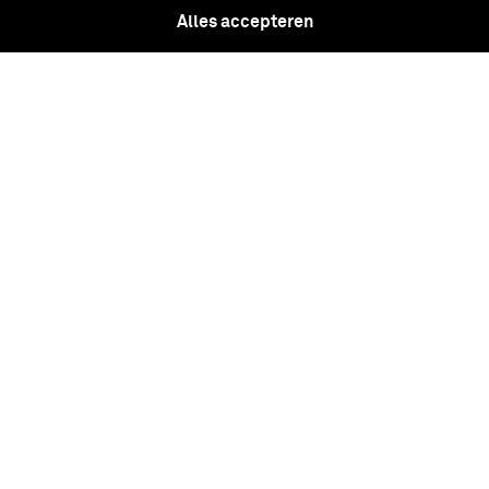
Alles accepteren
Battledress jak Veldtenue khaki,
gemêleerd wol, voor een majoor, officier
van gezondheid korps geneeskundige
troepen (1954), met embleem
'basiscommando'