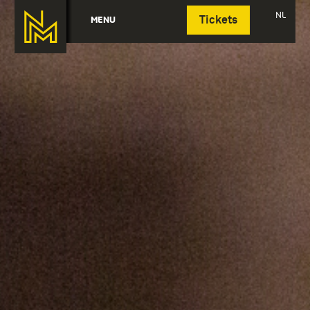
Deutsch
NL
MENU
Tickets