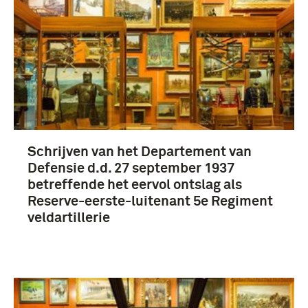
Fotografisch materiaal (14)
Documenten (10)
Schrijven van het Departement van
Kolff, Louis Charles (12)
Defensie d.d. 27 september 1937
Kolff, L.C. (11)
betreffende het eervol ontslag als
Reserve-eerste-luitenant 5e Regiment
artillerie (6)
veldartillerie
1e Houwitser Afdeling (3)
Meer