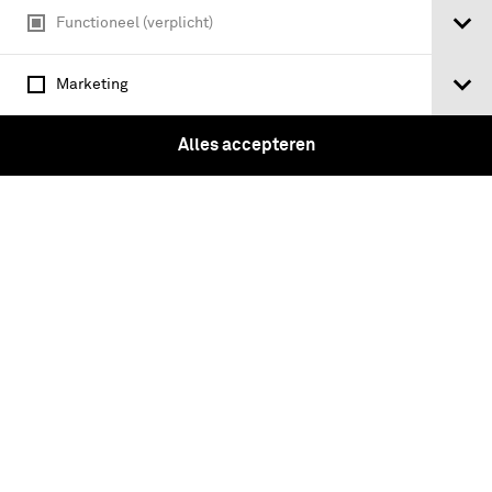
Functioneel (verplicht)
Marketing
Alles accepteren
Veranda met militairen, waaronder L.C.
Kolff, Bulte, Van Eck , Van Mechelen en
Levedag