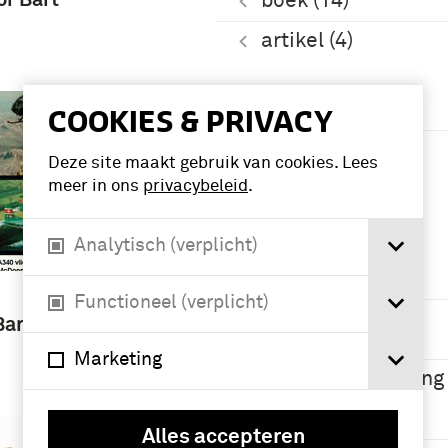
boek (14)
artikel (4)
Periode
COOKIES & PRIVACY
Tweede
Deze site maakt gebruik van cookies. Lees
Wereldoorlog
meer in ons
privacybeleid
.
(1939-1945) (6)
Analytisch (verplicht)
Namen /
instellingen
Functioneel (verplicht)
Koninklijke
Bart van
Landmacht (16)
Marketing
Luchtvaartafdeling
(LVA) (1913-1939)
(16)
Alles accepteren