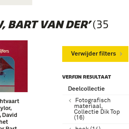
(35)
, BART VAN DER’
Verwijder filters
VERFIJN RESULTAAT
Deelcollectie
Fotografisch
htvaart
materiaal,
ylor,
Collectie Dik Top
, David
(16)
 het
or Bart