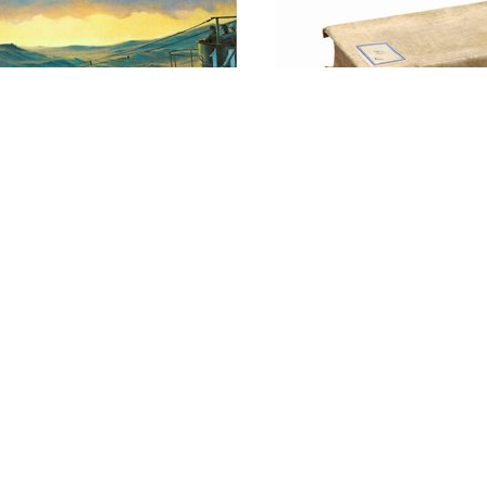
ALKEN
- en
portvliegtuigen
oorlog II / B. v.d.
slag om Engeland :
uw
augustus-15 sept
1940 / Richard Colli
[vert. uit het Engel
v. d. Klaauw]