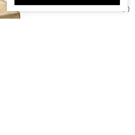
Sandberg,
Jonkheer Bodo (3)
 6
ember
er ;
s door B.