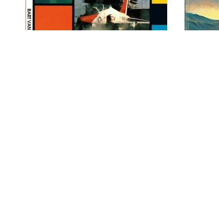
GROTE 
GROTE ALKEN
Water
Luchtvaart 1994 / Bart van
trans
der Klaauw
wereld
Klaa