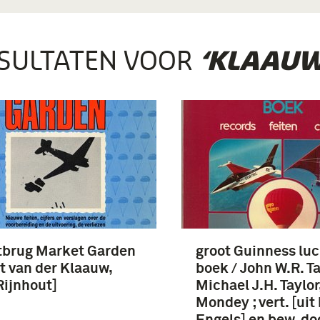
SULTATEN VOOR
‘KLAAUW
tbrug Market Garden
groot Guinness luc
rt van der Klaauw,
boek / John W.R. Ta
Rijnhout]
Michael J.H. Taylor
Mondey ; vert. [uit
Engels] en bew. do