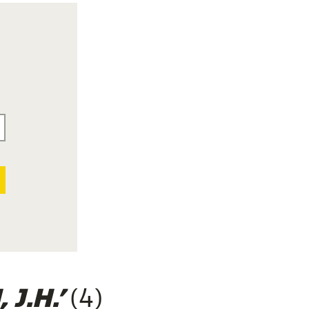
(4)
J.H.’