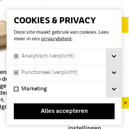
COOKIES & PRIVACY
Verwijder filters
Deze site maakt gebruik van cookies. Lees
meer in ons
privacybeleid
.
VERFIJN RESULTAAT
Analytisch (verplicht)
Deelcollectie
boek (4)
2en druk
Functioneel (verplicht)
p de
geling
Marketing
Periode
 den
H.
1801-1850 (4)
igd door
Alles accepteren
Namen /
instellingen