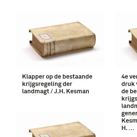
Klapper op de bestaande
4e ve
krijgsregeling der
druk 
landmagt / J.H. Kesman
de b
krijg
landm
gener
Kesma
H. …