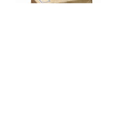
Klapper op de bestaande
krijgsregeling der
landmagt, van den
generaal majoor J.H.
Kesman