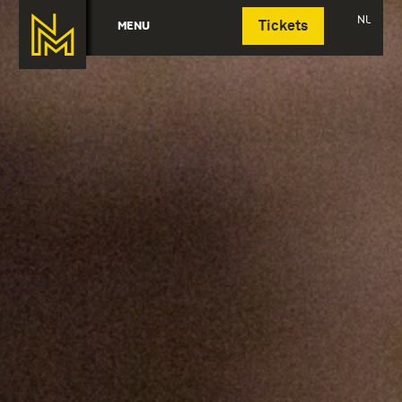
Deutsch
NL
MENU
Tickets