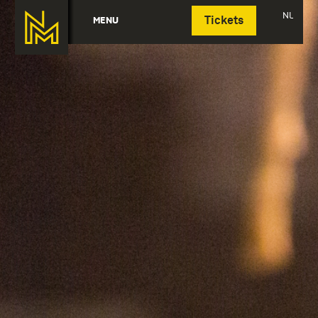
Deutsch
NL
MENU
Tickets