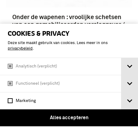
Onder de wapenen : vroolijke schetsen
van een gemobiliseerden verslaggever /
J.G. Raatgever ; teekeningen van G. Dill
COOKIES & PRIVACY
Deze site maakt gebruik van cookies. Lees meer in ons
privacybeleid
.
Analytisch (verplicht)
gevleugelde soldaat : roman / Paul
Huincks
Functioneel (verplicht)
Marketing
Alles accepteren