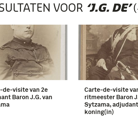
SULTATEN VOOR
(
‘J.G. DE’
-de-visite van 2e
Carte-de-visite va
nant Baron J.G. van
ritmeester Baron J
ama
Sytzama, adjudant
koning(in)