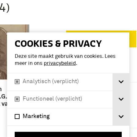
4)
Verwijder filters
COOKIES & PRIVACY
Deze site maakt gebruik van cookies. Lees
meer in ons
privacybeleid
.
VERFIJN RESULTAAT
Deelcollectie
Analytisch (verplicht)
Fotografisch
n
materiaal (3)
.G. van
Functioneel (verplicht)
 van de
Namen /
Marketing
instellingen
Koninklijke