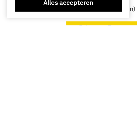
Alles accepteren
Landmacht
(1813/1814-heden)
(4)
Sytzama, Baron
J.G. van (4)
cavalerie (4)