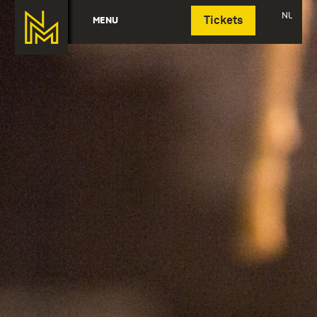
Deutsch
NL
MENU
Tickets