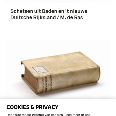
Schetsen uit Baden en 't nieuwe
Duitsche Rijksland / M. de Ras
COOKIES & PRIVACY
De Munsterssen Oorlogh, Ofte Klaer
Deze site maakt gebruik van cookies. Lees meer in ons