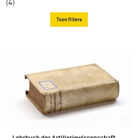
(4)
Toon filters
Verwijder filters
boek (3)
Duitsland (4)
Lehrbuch der Artilleriewissenschaft.