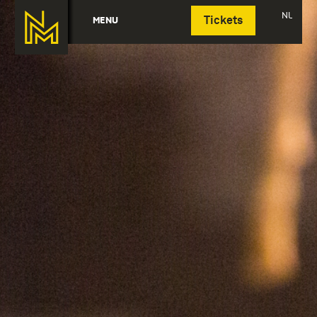
Deutsch
NL
MENU
Tickets