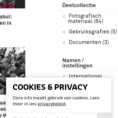
Deelcollectie
Fotografisch
abul:
materiaal (64)
en in
Gebruiksgrafiek (5)
Documenten (3)
Namen /
instellingen
International
Security
COOKIES & PRIVACY
Assistance Force
(ISAF) (57)
Deze site maakt gebruik van cookies. Lees
International
aalvan
meer in ons
privacybeleid
.
Security
eld in
Assistance Force
e Wazir,