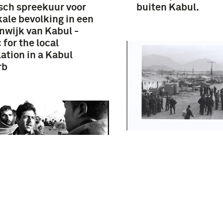
ch spreekuur voor
buiten Kabul.
kale bevolking in een
nwijk van Kabul -
 for the local
ation in a Kabul
rb
Het Nederlandse d
Camp Warehouse
kpoint aan een
weg naar Kabul.