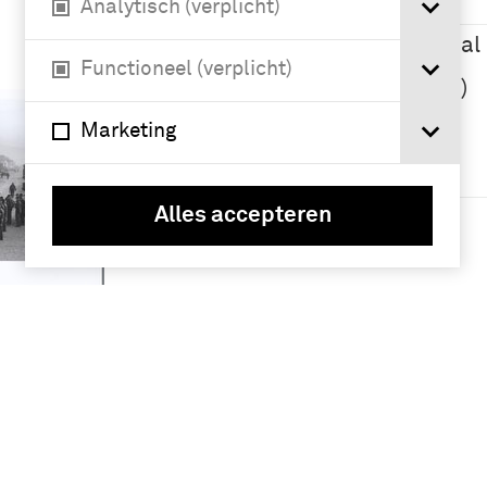
(19)
Analytisch (verplicht)
ISAF (International
Security
Functioneel (verplicht)
Assistance Force)
(14)
Marketing
Boer, Tabe de (6)
Geografie
Meer
Alles accepteren
Afghanistan (5)
eel van