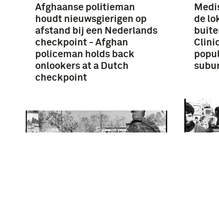
Afghaanse politieman
Medis
houdt nieuwsgierigen op
de lo
afstand bij een Nederlands
buite
checkpoint - Afghan
Clinic
policeman holds back
popul
onlookers at a Dutch
subu
checkpoint
Chec
Duitse militair jaagt met
hoofd