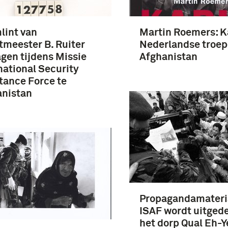
lint van
Martin Roemers: K
meester B. Ruiter
Nederlandse troep
gen tijdens Missie
Afghanistan
national Security
tance Force te
anistan
Propagandamateri
ISAF wordt uitgede
het dorp Qual Eh-Y