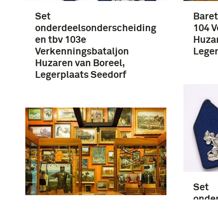
Set
Baret
onderdeelsonderscheiding
104 V
en tbv 103e
Huzar
Verkenningsbataljon
Leger
Huzaren van Boreel,
Legerplaats Seedorf
Set
onde
borstzakhanger tbv 103
en tb