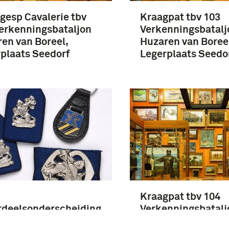
gesp Cavalerie tbv
Kraagpat tbv 103
erkenningsbataljon
Verkenningsbatalj
en van Boreel,
Huzaren van Boree
plaats Seedorf
Legerplaats Seedo
Kraagpat tbv 104
rdeelsonderscheiding
Verkenningsbatalj
v 104
Huzaren van Boree