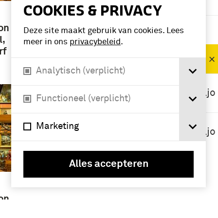
instellingen
COOKIES & PRIVACY
Huzaren van
on
Deze site maakt gebruik van cookies. Lees
Boreel (8)
l,
meer in ons
privacybeleid
.
rf
Legerplaats
Seedorf (8)
Analytisch (verplicht)
103
Verkenningsbataljo
Functioneel (verplicht)
n (4)
104
Marketing
Verkenningsbataljo
n (4)
Alles accepteren
on
l,