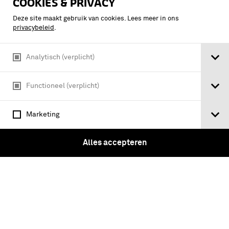
COOKIES & PRIVACY
Julius Hoppenstedt
Deze site maakt gebruik van cookies. Lees meer in ons
privacybeleid
.
Analytisch (verplicht)
Functioneel (verplicht)
Marketing
Alles accepteren
Unteroffizier-Aufgaben : ein Beitrag zur
Ausbildung der Unterführer : für
Offiziere, Kriegsschüler, Einjahrig-