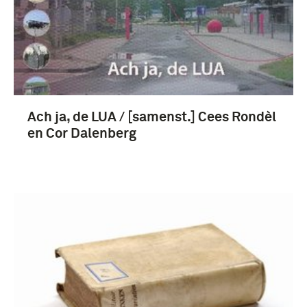
boek (103)
1651-1700 (42)
Ach ja, de LUA / [samenst.] Cees Rondèl
1701-1750 (14)
en Cor Dalenberg
1601-1650 (10)
Tweede Wereldoorlog (1939-1945) (9)
Meer
Nederland (36)
Europa (18)