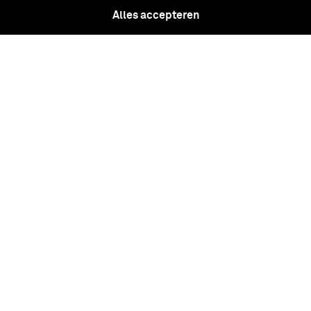
Alles accepteren
Westfrisia Theodori Velii Medici
Hornani.