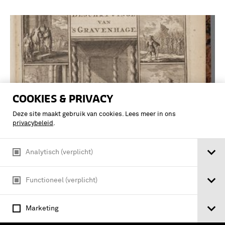
COOKIES & PRIVACY
Deze site maakt gebruik van cookies. Lees meer in ons
privacybeleid
.
Analytisch (verplicht)
Beschryvinge Van 's Gravenhage,
Behelsende Desselfs eerste opkomste,
Functioneel (verplicht)
stichtinge en vermakelyke situatie, het
Graven-hof aldaar gebouwt, met alle
verdere publyke en particuliere
Marketing
Gebouwen daar in …