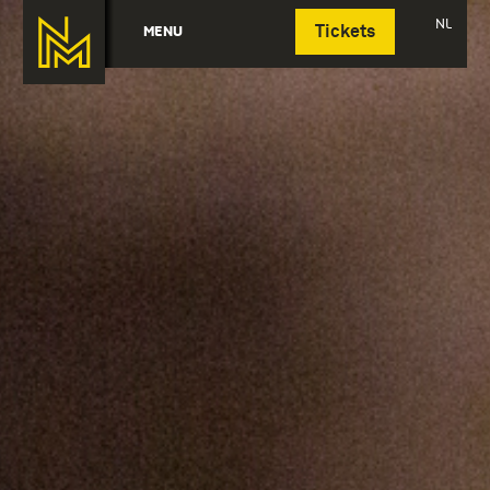
Deutsch
NL
MENU
Tickets